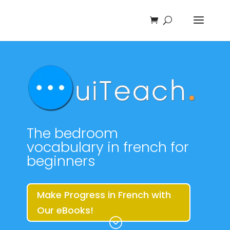
The bedroom
vocabulary in french for
beginners
Make Progress in French with
Our eBooks!
;