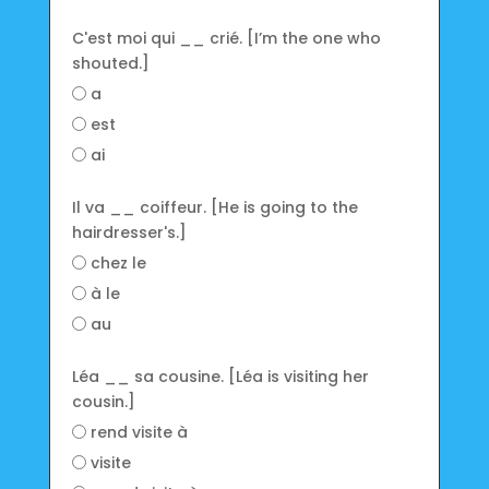
C'est moi qui __ crié. [I’m the one who
shouted.]
a
est
ai
Il va __ coiffeur. [He is going to the
hairdresser's.]
chez le
à le
au
Léa __ sa cousine. [Léa is visiting her
cousin.]
rend visite à
visite