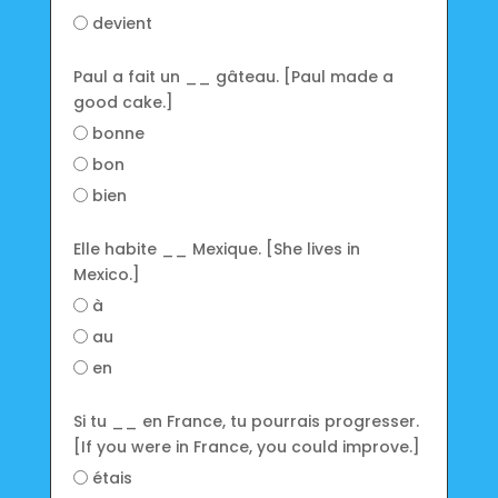
devient
Paul a fait un __ gâteau. [Paul made a
good cake.]
bonne
bon
bien
Elle habite __ Mexique. [She lives in
Mexico.]
à
au
en
Si tu __ en France, tu pourrais progresser.
[If you were in France, you could improve.]
étais