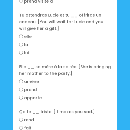
prend visite à
Tu attendras Lucie et tu __ offriras un
cadeau. [You will wait for Lucie and you
will give her a gift.]
elle
la
lui
Elle __ sa mère à la soirée. [She is bringing
her mother to the party.]
amène
prend
apporte
Ça te __ triste. [It makes you sad.]
rend
fait